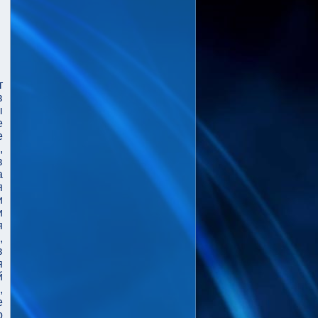
т
в
ы
е
е
,
в
а
я
и
и
я
,
в
я
й
,
е
о