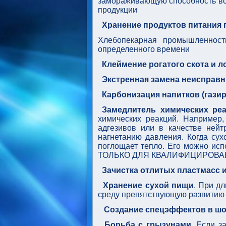
замораживающую способность вод
продукции
Хранение продуктов питания 
Хлебопекарная промышленност
определенного времени
Клеймение рогатого скота и 
Экстренная замена неисправн
Карбонизация напитков (газир
Замедлитель химических ре
химических реакций. Например,
адгезивов или в качестве нейт
нагнетанию давления. Когда сух
поглощает тепло. Его можно исп
ТОЛЬКО ДЛЯ КВАЛИФИЦИРОВА
Зачистка отлитых пластмасс и
Хранение сухой пищи
. При д
среду препятствующую развитию
Создание спецэффектов в шо
Борьба с грызунами.
Если за