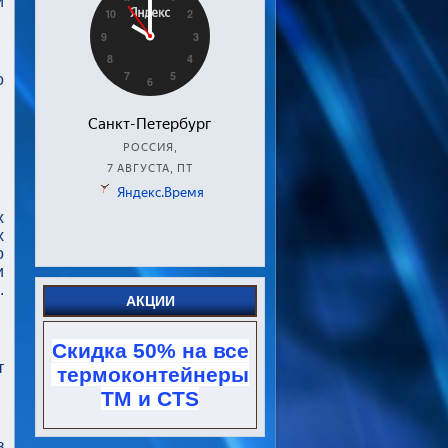
й
о
х
х
о
и
.
АКЦИИ
Скидка 50% на все
т
термоконтейнеры
TM и CTS
з