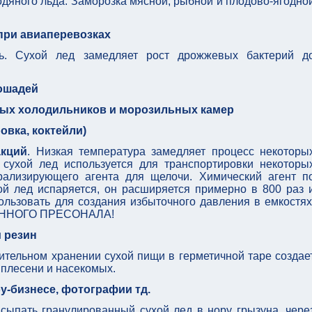
яного льда. Заморозка мясной, рыбной и плодово-ягодно
при авиаперевозках
ь. Сухой лед замедляет рост дрожжевых бактерий д
лошадей
ых холодильников и морозильных камер
овка, коктейли)
акций
. Низкая температура замедляет процесс некоторы
 сухой лед используется для транспортировки некоторы
рализирующего агента для щелочи. Химический агент п
ой лед испаряется, он расширяется примерно в 800 раз 
ользовать для создания избыточного давления в емкостях
ННОГО ПРЕСОНАЛА!
 резин
лительном хранении сухой пищи в герметичной таре создае
 плесени и насекомых.
у-бизнесе, фотографии тд.
сыпать гранулированный сухой лед в нору грызуна, чере