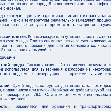
вытеснит из нее кислород. Для достижения полного эффект
не сквозная.
д охлаждает цветы и задерживает момент их распускани
льной низкой температуры значительно замедляет процес
живания нельзя допускать прямого контакта цветов с сухи
ской плитки.
Керамическую плитку можно снимать с пола
го сухого льда. Плитка снимается легче за счет охлаждени
 занять много времени для снятия большого количеств
1-2 плитки, она очень удобна.
 добычи
ртной среды.
Так как углекислый газ тяжелее воздуха и н
ед используется для вытеснения кислорода из некоторы
нтажа подземных резервуаров с горючими газами ил
алей.
Сухой лед используется для демонтажа некоторы
р, подшипников или втулок. Необходимо добавить сухой ле
я примерно до -78.5 °С. Затем его можно использоват
нтажа деталей.
сть
. Применяется для хранения и транспортировк