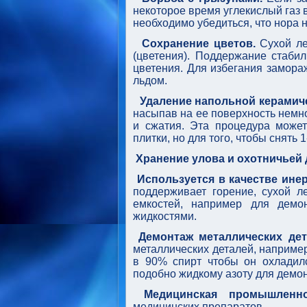
некоторое время углекислый газ 
необходимо убедиться, что нора 
Сохранение цветов.
Сухой ле
(цветения). Поддержание стаби
цветения. Для избегания замора
льдом.
Удаление напольной керамиче
насыпав на ее поверхность немно
и сжатия. Эта процедура может
плитки, но для того, чтобы снять 
Хранение
улова и охотничьей
Используется в качестве ине
поддерживает горение, сухой л
емкостей, например для демо
жидкостями.
Демонтаж металлических дет
металлических деталей, наприме
в 90% спирт чтобы он охладилс
подобно жидкому азоту для демо
Медицинская промышленно
медицинских препаратов.