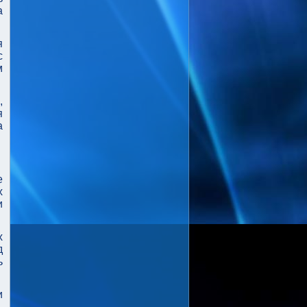
а
я
с
м
,
я
а
е
х
и
х
д
ь
и