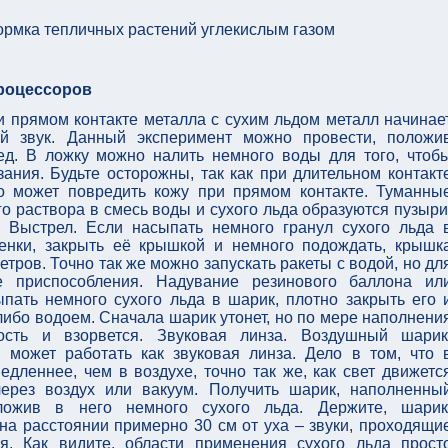
ормка тепличных растений углекислым газом
роцессоров
и прямом контакте металла с сухим льдом металл начинае
ый звук. Данный эксперимент можно провести, положи
ед. В ложку можно налить немного воды для того, чтоб
ания. Будьте осторожны, так как при длительном контакт
то может повредить кожу при прямом контакте. Туманны
о раствора в смесь воды и сухого льда образуются пузыри
 Выстрел. Если насыпать немного гранул сухого льда 
енки, закрыть её крышкой и немного подождать, крышк
тров. Точно так же можно запускать ракеты с водой, но дл
е приспособления. Надувание резинового баллона ил
пать немного сухого льда в шарик, плотно закрыть его 
 либо водоем. Сначала шарик утонет, но по мере наполнени
ость и взорвется. Звуковая линза. Воздушный шарик
 может работать как звуковая линза. Дело в том, что 
едленнее, чем в воздухе, точно так же, как свет движетс
через воздух или вакуум. Получить шарик, наполненны
ложив в него немного сухого льда. Держите, шарик
на расстоянии примерно 30 см от уха – звуки, проходящи
я. Как видите, области применения сухого льда прост