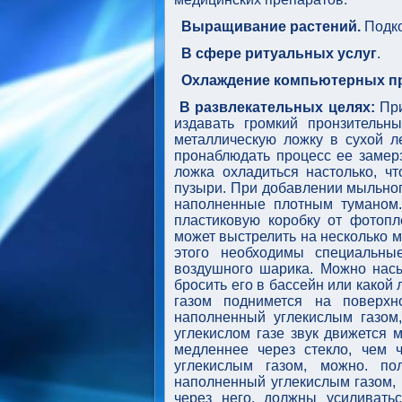
Выращивание растений.
Подк
В сфере ритуальных услуг
.
Охлаждение компьютерных п
В развлекательных целях:
Пр
издавать громкий пронзительн
металлическую ложку в сухой л
пронаблюдать процесс ее замерз
ложка охладиться настолько, ч
пузыри. При добавлении мыльног
наполненные плотным туманом.
пластиковую коробку от фотопл
может выстрелить на несколько ме
этого необходимы специальны
воздушного шарика. Можно насы
бросить его в бассейн или какой
газом поднимется на поверхн
наполненный углекислым газом,
углекислом газе звук движется м
медленнее через стекло, чем 
углекислым газом, можно. по
наполненный углекислым газом, 
через него, должны усиливатьс